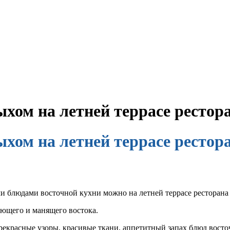
хом на летней террасе ресто
хом на летней террасе ресто
и блюдами восточной кухни можно на летней террасе ресторана
ующего и манящего востока.
рекрасные узоры, красивые ткани, аппетитный запах блюд восто