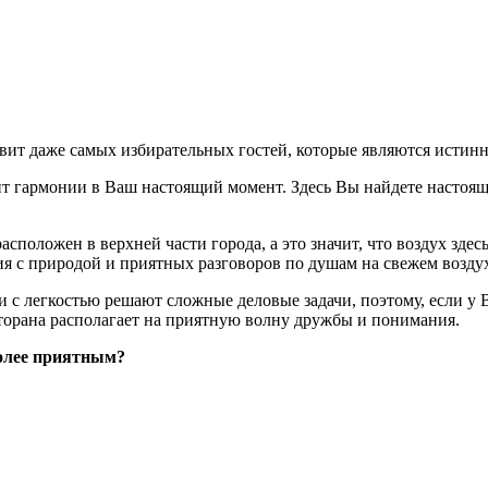
вит даже самых избирательных гостей, которые являются истин
ит гармонии в Ваш настоящий момент. Здесь Вы найдете настоящ
сположен в верхней части города, а это значит, что воздух здес
ния с природой и приятных разговоров по душам на свежем возду
ти с легкостью решают сложные деловые задачи, поэтому, если у
сторана располагает на приятную волну дружбы и понимания.
более приятным?