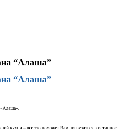
рана “Алаша”
рана “Алаша”
 «Алаша».
чной кухни – все это поможет Вам погрузиться в истинное