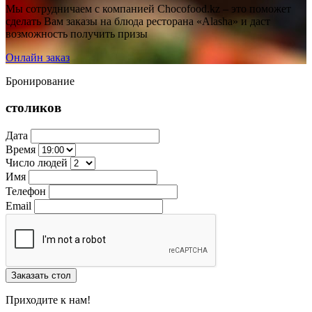
Мы сотрудничаем с компанией Chocofood.kz – это поможет
сделать Вам заказы на блюда ресторана «Alasha» и даст
возможность получить призы
Онлайн заказ
Бронирование
столиков
Дата
Время
Число людей
Имя
Телефон
Email
Заказать стол
Приходите к нам!