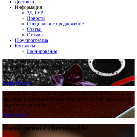
Доставка
Информация
3Д ТУР
Новости
Cпециальное предложение
Статьи
Отзывы
Шоу программа
Контакты
Бронирование
Для Вашего удобства и экономия времени мы продумали
систему бронирования столиков.
Ресторан «Alasha» всегда рад видеть Вас в числе своих гостей!
Наша Галерея
Меню нашего ресторана содержит в себе лучшие кулинарные
шедевры! Разнообразие блюд приведет в восторг даже самых
капризных гурманов.
Наше меню
Наше меню с chocofood.kz