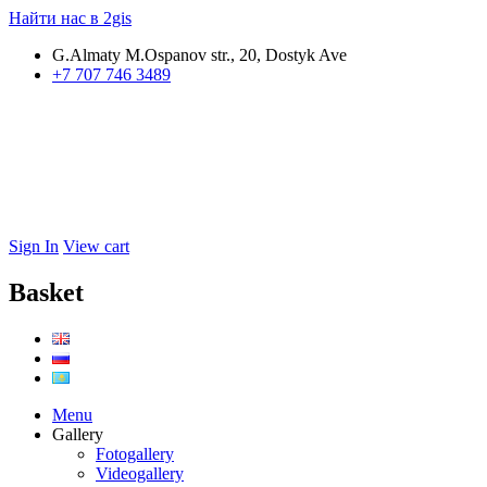
Найти нас в 2gis
G.Almaty M.Ospanov str., 20, Dostyk Ave
+7 707 746 3489
Sign In
View cart
Basket
Menu
Gallery
Fotogallery
Videogallery