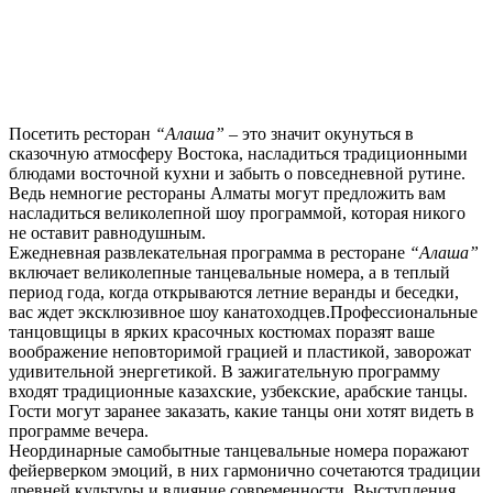
Посетить ресторан
“Алаша”
– это значит окунуться в
сказочную атмосферу Востока, насладиться традиционными
блюдами восточной кухни и забыть о повседневной рутине.
Ведь немногие рестораны Алматы могут предложить вам
насладиться великолепной шоу программой, которая никого
не оставит равнодушным.
Ежедневная развлекательная программа в ресторане
“Алаша”
включает великолепные танцевальные номера, а в теплый
период года, когда открываются летние веранды и беседки,
вас ждет эксклюзивное шоу канатоходцев.
Профессиональные
танцовщицы в ярких красочных костюмах поразят ваше
воображение неповторимой грацией и пластикой, заворожат
удивительной энергетикой. В зажигательную программу
входят традиционные казахские, узбекские, арабские танцы.
Гости могут заранее заказать, какие танцы они хотят видеть в
программе вечера.
Неординарные самобытные танцевальные номера поражают
фейерверком эмоций, в них гармонично сочетаются традиции
древней культуры и влияние современности. Выступления