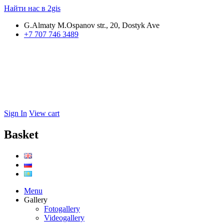
Найти нас в 2gis
G.Almaty M.Ospanov str., 20, Dostyk Ave
+7 707 746 3489
Sign In
View cart
Basket
Menu
Gallery
Fotogallery
Videogallery