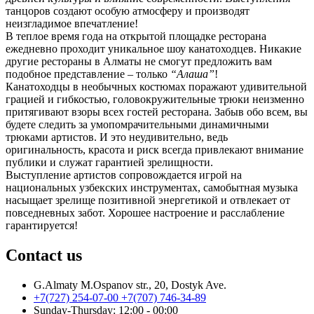
танцоров создают особую атмосферу и производят
неизгладимое впечатление!
В теплое время года на открытой площадке ресторана
ежедневно проходит уникальное шоу канатоходцев. Никакие
другие рестораны в Алматы не смогут предложить вам
подобное представление – только
“Алаша”
!
Канатоходцы в необычных костюмах поражают удивительной
грацией и гибкостью, головокружительные трюки неизменно
притягивают взоры всех гостей ресторана. Забыв обо всем, вы
будете следить за умопомрачительными динамичными
трюками артистов. И это неудивительно, ведь
оригинальность, красота и риск всегда привлекают внимание
публики и служат гарантией зрелищности.
Выступление артистов сопровождается игрой на
национальных узбекских инструментах, самобытная музыка
насыщает зрелище позитивной энергетикой и отвлекает от
повседневных забот. Хорошее настроение и расслабление
гарантируется!
Contact us
G.Almaty M.Ospanov str., 20, Dostyk Ave.
+7(727) 254-07-00
+7(707) 746-34-89
Sunday-Thursday: 12:00 - 00:00