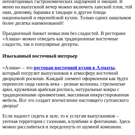
неповторимых гастрономических ощущений и эмоций. В
меню на выпускной вечер можно включить ханский плов, той
оши, димляму, барашка в тандыре и другие блюда
национальной и европейской кухни. Только одних шашлыков
более десятка наименований!
Праздничный банкет немыслим без сладостей. В ресторане
«Алаша» можно отведать как традиционные восточные
сладости, так и популярные десерты.
Изысканный восточный интерьер
«Алаша» – это
ресторан восточной кухни в Алматы
,
который погрузит выпускников в атмосферу восточной
дворцовой роскоши. Каждый элемент оформления как будто
перенесен сюда сквозь века – резные колонны, стрельчатые
арки, кружевная арабская роспись, натуральные ковры с
традиционными орнаментами, массивная инкрустированная
мебель. Все это создает впечатление настоящего султанского
дворца!
Если надоест сидеть в зале, то к услугам выпускников –
уютная территория с газонами, клумбами и фонтанами. Здесь
можно расслабиться и передохнуть от шумной компании.