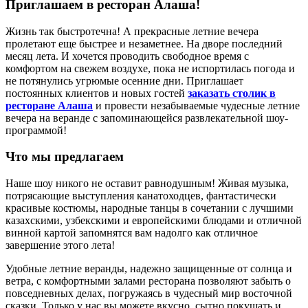
Приглашаем в ресторан Алаша!
Жизнь так быстротечна! А прекрасные летние вечера
пролетают еще быстрее и незаметнее. На дворе последний
месяц лета. И хочется проводить свободное время с
комфортом на свежем воздухе, пока не испортилась погода и
не потянулись угрюмые осенние дни. Приглашает
постоянных клиентов и новых гостей
заказать столик в
ресторане Алаша
и провести незабываемые чудесные летние
вечера на веранде с запоминающейся развлекательной шоу-
программой!
Что мы предлагаем
Наше шоу никого не оставит равнодушным! Живая музыка,
потрясающие выступления канатоходцев, фантастически
красивые костюмы, народные танцы в сочетании с лучшими
казахскими, узбекскими и европейскими блюдами и отличной
винной картой запомнятся вам надолго как отличное
завершение этого лета!
Удобные летние веранды, надежно защищенные от солнца и
ветра, с комфортными залами ресторана позволяют забыть о
повседневных делах, погружаясь в чудесный мир восточной
сказки. Только у нас вы можете вкусно, сытно покушать и