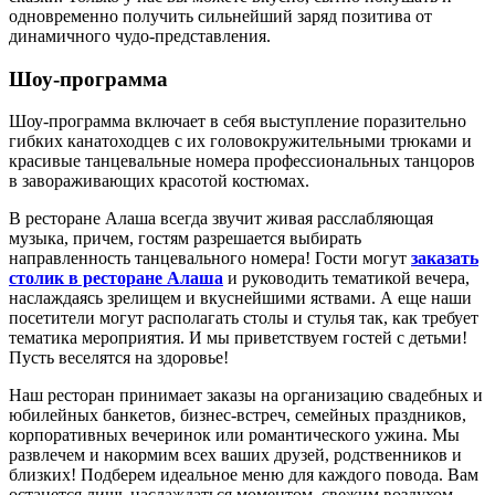
одновременно получить сильнейший заряд позитива от
динамичного чудо-представления.
Шоу-программа
Шоу-программа включает в себя выступление поразительно
гибких канатоходцев с их головокружительными трюками и
красивые танцевальные номера профессиональных танцоров
в завораживающих красотой костюмах.
В ресторане Алаша всегда звучит живая расслабляющая
музыка, причем, гостям разрешается выбирать
направленность танцевального номера! Гости могут
заказать
столик в ресторане Алаша
и руководить тематикой вечера,
наслаждаясь зрелищем и вкуснейшими яствами. А еще наши
посетители могут располагать столы и стулья так, как требует
тематика мероприятия. И мы приветствуем гостей с детьми!
Пусть веселятся на здоровье!
Наш ресторан принимает заказы на организацию свадебных и
юбилейных банкетов, бизнес-встреч, семейных праздников,
корпоративных вечеринок или романтического ужина. Мы
развлечем и накормим всех ваших друзей, родственников и
близких! Подберем идеальное меню для каждого повода. Вам
останется лишь наслаждаться моментом, свежим воздухом,