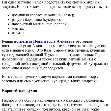
Ни одно застолье нельзя представить без сытных мясных
закусок. На казахском новогоднем столе всегда присутствуют:
домашняя колбаса из конины (казы);
рагу из баранины (куырдак);
наваристый мясной суп (сорпа);
манты;
лагман.
Решив
встретить Новый год в Алматы
в ресторане
восточной кухни Алаша, вы сможете отведать эти блюда: они
есть в нашем меню. Это Казы с ароматной грушей, куриный
суп с домашней лапшой Тауык сорпа и традиционная Сорпа
из баранины. Подадим также говяжий лагман, манты с
говядиной либо говядиной и тыквой, фирменный куырдак из
баранины и бараньих субпродуктов.
Есть у нас и ирмшик с двумя вариантами начинки: сыр с
зеленью или сыр с копченой курицей, а также баырсаки.
Европейская кухня
Несмотря на обилие национальных казахских праздничных
блюд, казахи никогда не откажутся от неизменно новогоднего
салата оливье, селедки под шубой, красной рыбы и горы