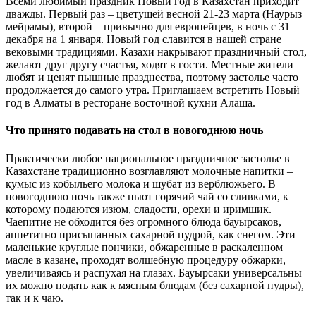
Всеми любимый праздник Новый год в Казахстан приходит
дважды. Первый раз – цветущей весной 21-23 марта (Наурыз
мейрамы), второй – привычно для европейцев, в ночь с 31
декабря на 1 января. Новый год славится в нашей стране
вековыми традициями. Казахи накрывают праздничный стол,
желают друг другу счастья, ходят в гости. Местные жители
любят и ценят пышные празднества, поэтому застолье часто
продолжается до самого утра. Приглашаем встретить Новый
год в Алматы в ресторане восточной кухни Алаша.
Что принято подавать на стол в новогоднюю ночь
Практически любое национальное праздничное застолье в
Казахстане традиционно возглавляют молочные напитки –
кумыс из кобыльего молока и шубат из верблюжьего. В
новогоднюю ночь также пьют горячий чай со сливками, к
которому подаются изюм, сладости, орехи и иримшик.
Чаепитие не обходится без огромного блюда бауырсаков,
аппетитно присыпанных сахарной пудрой, как снегом. Эти
маленькие круглые пончики, обжаренные в раскаленном
масле в казане, проходят волшебную процедуру обжарки,
увеличиваясь и распухая на глазах. Бауырсаки универсальны –
их можно подать как к мясным блюдам (без сахарной пудры),
так и к чаю.