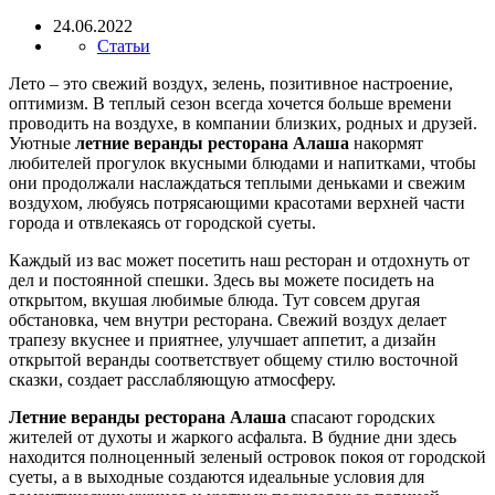
24.06.2022
Статьи
Лето – это свежий воздух, зелень, позитивное настроение,
оптимизм. В теплый сезон всегда хочется больше времени
проводить на воздухе, в компании близких, родных и друзей.
Уютные
летние веранды ресторана Алаша
накормят
любителей прогулок вкусными блюдами и напитками, чтобы
они продолжали наслаждаться теплыми деньками и свежим
воздухом, любуясь потрясающими красотами верхней части
города и отвлекаясь от городской суеты.
Каждый из вас может посетить наш ресторан и отдохнуть от
дел и постоянной спешки. Здесь вы можете посидеть на
открытом, вкушая любимые блюда. Тут совсем другая
обстановка, чем внутри ресторана. Свежий воздух делает
трапезу вкуснее и приятнее, улучшает аппетит, а дизайн
открытой веранды соответствует общему стилю восточной
сказки, создает расслабляющую атмосферу.
Летние веранды ресторана Алаша
спасают городских
жителей от духоты и жаркого асфальта. В будние дни здесь
находится полноценный зеленый островок покоя от городской
суеты, а в выходные создаются идеальные условия для