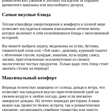
романтических ужинов и уютных посиделок за порцией
ароматного шашлыка или вкуснейшего десерта.
Самые вкусные блюда
Теплая атмосфера умиротворения и комфорта в полной мере
позволяет насладиться нашим изысканным летним меню,
которое включает в себя полюбившиеся блюда с многовековой
историей.
Вы можете выбрать шурпу, медальоны на углях, бугламу,
ташкентский плов или «Той оши», димламу, куриный паштет
с яблочным соусом, куырдак, шашлык, куза шурву, самсу,
лагман, приготовленные исключительно из свежих
экологически чистых продуктов. Только ради этих блюд стоит
заказать столик на веранде!
Максимальный комфорт
Веранда полностью защищена от солнца, дождя и ветра, что
позволяет наслаждаться вкусно приготовленной едой на
свежем воздухе в любую погоду, даже если внезапно
заморосит дождик. На летних верандах ресторана Алаша
можно как провести бизнес-встречу, так и романтическое
свидание, организовать семейное торжество или просто