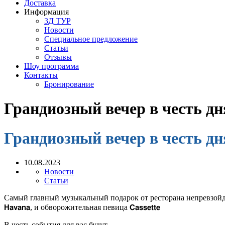
Доставка
Информация
3Д ТУР
Новости
Cпециальное предложение
Статьи
Отзывы
Шоу программа
Контакты
Бронирование
Грандиозный вечер в честь д
Грандиозный вечер в честь д
10.08.2023
Новости
Статьи
Самый главный музыкальный подарок от ресторана непревзойденная
𝗛𝗮𝘃𝗮𝗻𝗮, и обворожительная певица 𝗖𝗮𝘀𝘀𝗲𝘁𝘁𝗲⁣⁣⠀⁣⁣⠀
В честь события для вас будут⁣⁣⠀