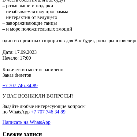
– розыгрыши и подарки ⁣⁣⠀⁣⁣⠀
– незабываемая шоу программа ⁣⁣⠀⁣⁣⠀
– интерактив от ведущего⁣⁣⠀⁣⁣⠀
– завораживающие танцы ⁣⁣⠀⁣⁣⠀
– и море положительных эмоций ⁣⁣⠀⁣⁣⠀
⁣⁣⠀
один из приятных сюрпризов для Вас будет, розыгрыш ювелирног
⁣⁣⠀⁣⁣⠀⠀
Дата: 17.09.2023⁣⁣⠀⁣⁣⠀
Начало: 17:00 ⁣⁣⠀⁣⁣⠀
⁣⁣⠀⁣⁣⠀
Количество мест ограничено.⁣⁣⠀⁣⁣⠀
Заказ билетов ⁣
+
7 707 746-34-89
У ВАС ВОЗНИКЛИ ВОПРОСЫ?
Задайте любые интересующие вопросы
по WhatsApp
+7 707 746 34 89
Написать на WhatsApp
Свежие записи