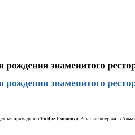
ня рождения знаменитого рест
ня рождения знаменитого рест
 примадонна 𝐘𝐮𝐥𝐝𝐮𝐳 𝐔𝐬𝐦𝐚𝐧𝐨𝐯𝐚. А так же впервые в Ал