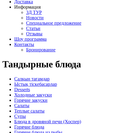
Доставка
Информация
3Д ТУР
Новости
Cпециальное предложение
Статьи
Отзывы
Шоу программа
Контакты
Бронирование
Тандырные блюда
Салқын тағамдар
Ыстық тіскебасарлар
Desserts
Холодные закуски
Горячие закуски
Салаты
Теплые салаты
Супы
Блюда в дровяной печи (Хоспер)
Горячие блюда
Горячие блюда из рыбы