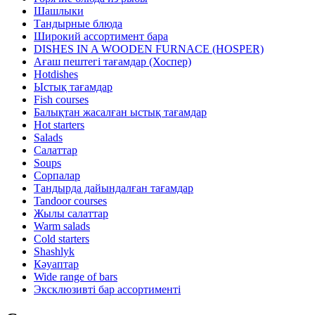
Шашлыки
Тандырные блюда
Широкий ассортимент бара
DISHES IN A WOODEN FURNACE (HOSPER)
Ағаш пештегі тағамдар (Хоспер)
Hotdishes
Ыстық тағамдар
Fish courses
Балықтан жасалған ыстық тағамдар
Hot starters
Salads
Салаттар
Soups
Сорпалар
Тандырда дайындалған тағамдар
Tandoor courses
Жылы салаттар
Warm salads
Cold starters
Shashlyk
Кәуаптар
Wide range of bars
Эксклюзивті бар ассортименті