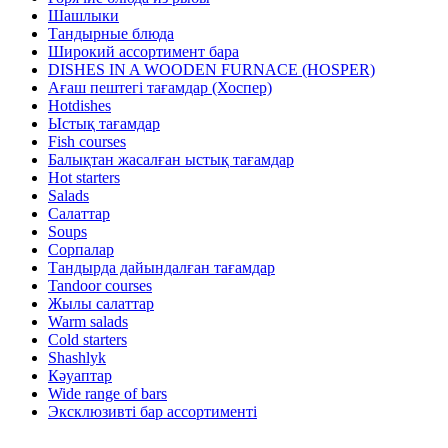
Шашлыки
Тандырные блюда
Широкий ассортимент бара
DISHES IN A WOODEN FURNACE (HOSPER)
Ағаш пештегі тағамдар (Хоспер)
Hotdishes
Ыстық тағамдар
Fish courses
Балықтан жасалған ыстық тағамдар
Hot starters
Salads
Салаттар
Soups
Сорпалар
Тандырда дайындалған тағамдар
Tandoor courses
Жылы салаттар
Warm salads
Cold starters
Shashlyk
Кәуаптар
Wide range of bars
Эксклюзивті бар ассортименті