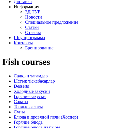
Доставка
Информация
3Д ТУР
Новости
Cпециальное предложение
Статьи
Отзывы
Шоу программа
Контакты
Бронирование
Fish courses
Салқын тағамдар
Ыстық тіскебасарлар
Desserts
Холодные закуски
Горячие закуски
Салаты
Теплые салаты
Супы
Блюда в дровяной печи (Хоспер)
Горячие блюда
Горячие блюда из рыбы