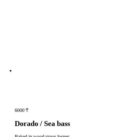
6000
₸
Dorado / Sea bass
Baked in wood stove Josper