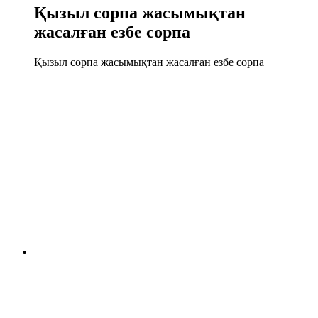
Қызыл сорпа жасымықтан
жасалған езбе сорпа
Қызыл сорпа жасымықтан жасалған езбе сорпа