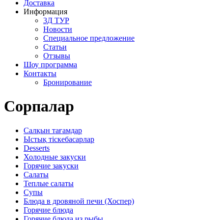
Доставка
Информация
3Д ТУР
Новости
Cпециальное предложение
Статьи
Отзывы
Шоу программа
Контакты
Бронирование
Сорпалар
Салқын тағамдар
Ыстық тіскебасарлар
Desserts
Холодные закуски
Горячие закуски
Салаты
Теплые салаты
Супы
Блюда в дровяной печи (Хоспер)
Горячие блюда
Горячие блюда из рыбы