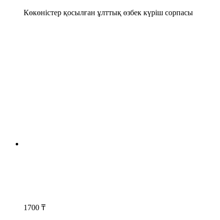
Көкөністер қосылған ұлттық өзбек күріш сорпасы
1700
₸