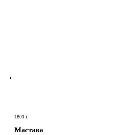
1800
₸
Мастава