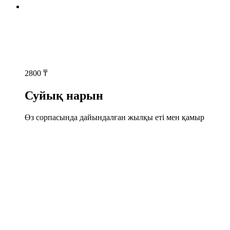
2800
₸
Суйық нарын
Өз сорпасында дайындалған жылқы еті мен қамыр