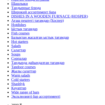
Шашлыки
Тандырные блюда
Широкий ассортимент бара
DISHES IN A WOODEN FURNACE (HOSPER)
Ағаш пештегі тағамдар (Хоспер)
Hotdishes
Ыстық тағамдар
Fish courses
Балықтан жасалған ыстық тағамдар
Hot starters
Salads
Салаттар
Soups
Сорпалар
Тандырда дайындалған тағамдар
Tandoor courses
Жылы салаттар
Warm salads
Cold starters
Shashlyk
Кәуаптар
Wide range of bars
Эксклюзивті бар ассортименті