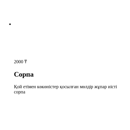
2000
₸
Сорпа
Қой етімен көкөністер қосылған мөлдір жұпар иісті
сорпа