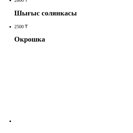
2800
₸
Шығыс солянкасы
2500
₸
Окрошка