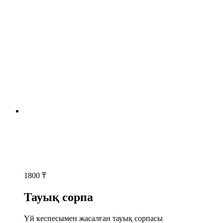
1800
₸
Тауық сорпа
Үй кеспесымен жасалған тауық сорпасы