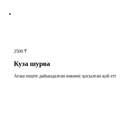
2500
₸
Куза шурва
Ағаш пеште дайындалған көкөніс қосылған қой еті