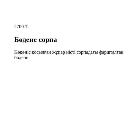
2700
₸
Бөдене сорпа
Көкөніс қосылған жұпар иісті сорпадағы фаршталған
бөдене