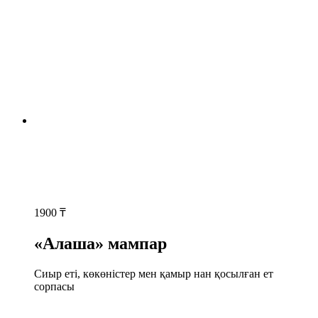
1900
₸
«Алаша» мампар
Сиыр еті, көкөністер мен қамыр нан қосылған ет
сорпасы