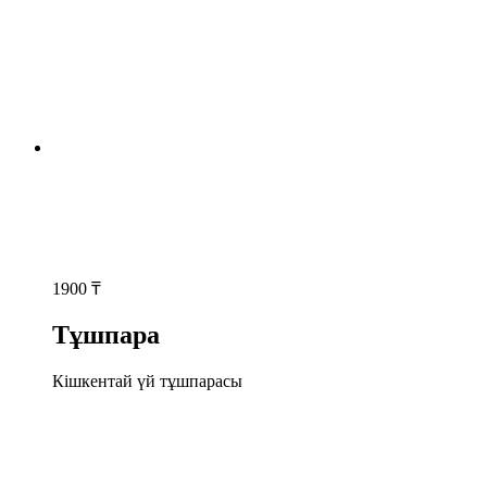
1900
₸
Тұшпара
Кішкентай үй тұшпарасы