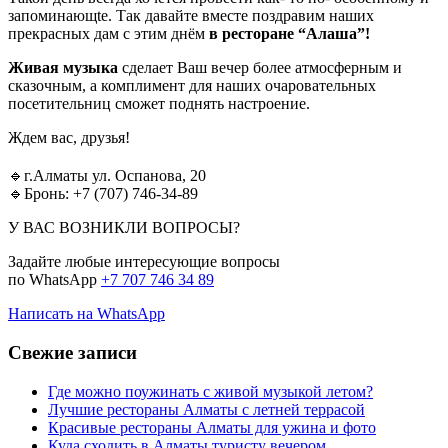
запоминающtе. Так давайте вместе поздравим наших
прекрасных дам с этим днём
в ресторане “Алаша”!
Живая музыка
сделает Ваш вечер более атмосферным и
сказочным, а комплимент для наших очаровательных
посетительниц сможет поднять настроение.
Ждем вас, друзья!
⠀
🔹г.Алматы ул. Оспанова, 20⁣⁣⠀⁣⁣⠀
🔹Бронь: +7 (707) 746-34-89
У ВАС ВОЗНИКЛИ ВОПРОСЫ?
Задайте любые интересующие вопросы
по WhatsApp
+7 707 746 34 89
Написать на WhatsApp
Свежие записи
Где можно поужинать с живой музыкой летом?
Лучшие рестораны Алматы с летней террасой
Красивые рестораны Алматы для ужина и фото
Куда сходить в Алматы туристу вечером