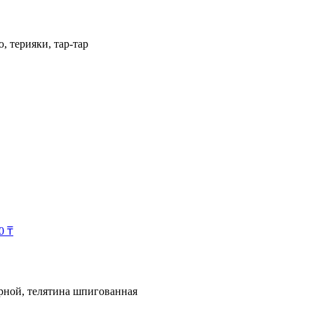
, терияки, тар-тар
00
₸
арной, телятина шпигованная