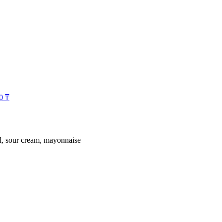
00
₸
il, sour cream, mayonnaise