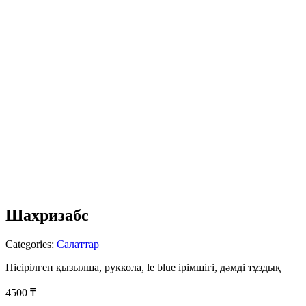
Шахризабс
Categories:
Салаттар
Пісірілген қызылша, руккола, le blue ірімшігі, дəмді тұздық
4500
₸