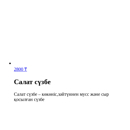
2800
₸
Салат сүзбе
Салат сүзбе – көкөніс,зәйтүннен мусс және сыр
қосылған сүзбе