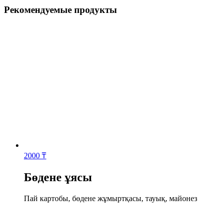
Рекомендуемые продукты
2000
₸
Бөдене ұясы
Пай картобы, бөдене жұмыртқасы, тауық, майонез