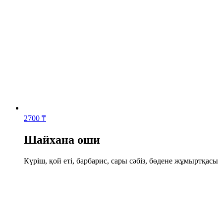
2700
₸
Шайхана оши
Күріш, қой еті, барбарис, сары сəбіз, бөдене жұмыртқасы