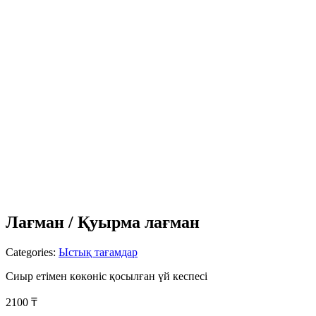
Лағман / Қуырма лағман
Categories:
Ыстық тағамдар
Сиыр етімен көкөніс қосылған үй кеспесі
2100
₸