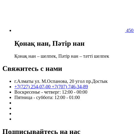
45
Қонақ нан, Пəтір нан
Қонақ нан – шелпек, Пəтір нан – тəтті шелпек
Свяжитесь с нами
г.Алматы ул. М.Оспанова, 20 угол пр.Достык
+7(727) 254-07-00
+7(707) 746-34-89
Воскресенье - четверг: 12:00 - 00:00
Пятница - суббота: 12:00 - 01:00
Подписывайтесь на нас