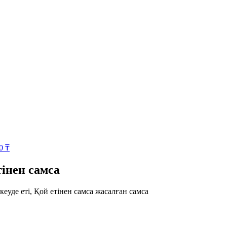
00
₸
тінен самса
кеуде еті, Қой етінен самса жасалған самса