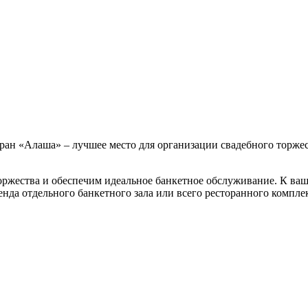
оран «Алаша» – лучшее место для организации свадебного торж
жества и обеспечим идеальное банкетное обслуживание. К вашим
нда отдельного банкетного зала или всего ресторанного комплек