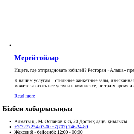
Мерейтойлар
Ищете, где отпраздновать юбилей? Ресторан «Алаша» пр
К вашим услугам – стильные банкетные залы, изысканна
можете заказать все услуги в комплексе, не тратя время и
Read more
Бізбен хабарласыңыз
Алматы қ., М. Оспанов к-сі, 20 Достық даңғ. қиылысы
+7(727) 254-07-00
+7(707) 746-34-89
Жексенбі - бейсенбі: 12:00 - 00:00