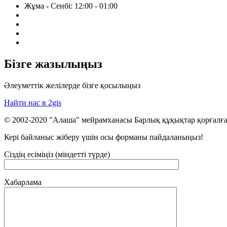
Жұма - Сенбі: 12:00 - 01:00
Бізге жазылыңыз
Әлеуметтік желілерде бізге қосылыңыз
Найти нас в 2gis
© 2002-2020 "Алаша" мейрамханасы Барлық құқықтар қорғалға
Кері байланыс жіберу үшін осы форманы пайдаланыңыз!
Сіздің есіміңіз (міндетті түрде)
Хабарлама