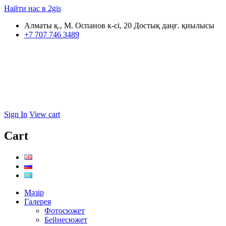
Найти нас в 2gis
Алматы қ., М. Оспанов к-сі, 20 Достық даңғ. қиылысы
+7 707 746 3489
Sign In
View cart
Cart
Мәзір
Галерея
Фотосюжет
Бейнесюжет