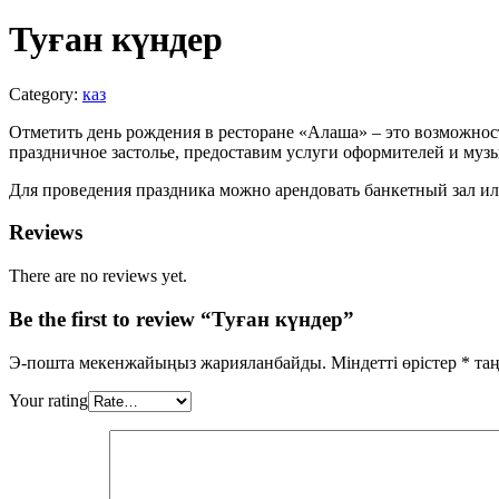
Туған күндер
Category:
каз
Отметить день рождения в ресторане «Алаша» – это возможност
праздничное застолье, предоставим услуги оформителей и муз
Для проведения праздника можно арендовать банкетный зал или
Reviews
There are no reviews yet.
Be the first to review “Туған күндер”
Э-пошта мекенжайыңыз жарияланбайды.
Міндетті өрістер
*
таң
Your rating