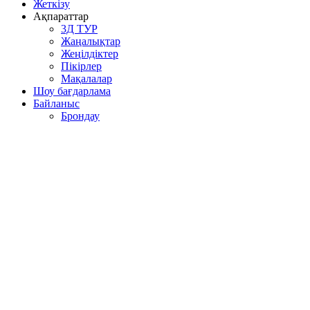
Жеткізу
Ақпараттар
3Д ТУР
Жаңалықтар
Жеңілдіктер
Пікірлер
Мақалалар
Шоу бағдарлама
Байланыс
Брондау