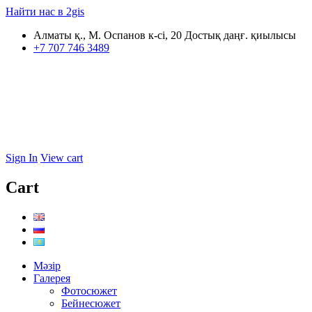
Найти нас в 2gis
Алматы қ., М. Оспанов к-сі, 20 Достық даңғ. қиылысы
+7 707 746 3489
Sign In
View cart
Cart
Мәзір
Галерея
Фотосюжет
Бейнесюжет