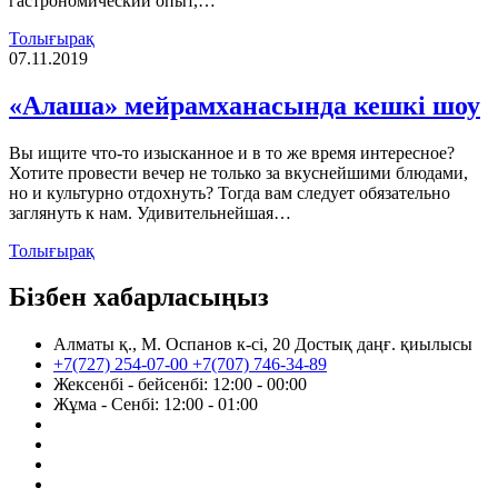
гастрономический опыт,…
Толығырақ
07.11.2019
«Алаша» мейрамханасында кешкі шоу
Вы ищите что-то изысканное и в то же время интересное?
Хотите провести вечер не только за вкуснейшими блюдами,
но и культурно отдохнуть? Тогда вам следует обязательно
заглянуть к нам. Удивительнейшая…
Толығырақ
Бізбен хабарласыңыз
Алматы қ., М. Оспанов к-сі, 20 Достық даңғ. қиылысы
+7(727) 254-07-00
+7(707) 746-34-89
Жексенбі - бейсенбі: 12:00 - 00:00
Жұма - Сенбі: 12:00 - 01:00