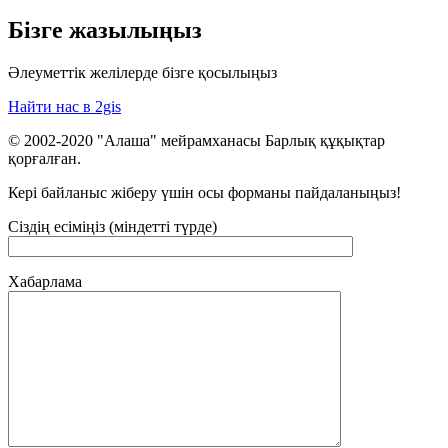
Бізге жазылыңыз
Әлеуметтік желілерде бізге қосылыңыз
Найти нас в 2gis
© 2002-2020 "Алаша" мейрамханасы Барлық құқықтар
қорғалған.
Кері байланыс жіберу үшін осы форманы пайдаланыңыз!
Сіздің есіміңіз (міндетті түрде)
Хабарлама