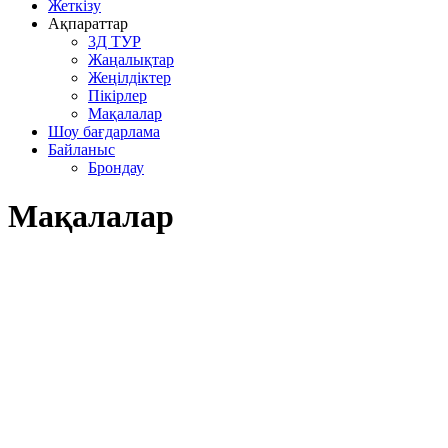
Жеткізу
Ақпараттар
3Д ТУР
Жаңалықтар
Жеңілдіктер
Пікірлер
Мақалалар
Шоу бағдарлама
Байланыс
Брондау
Мақалалар